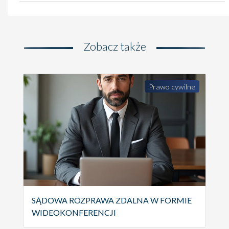
Zobacz także
Prawo cywilne
SĄDOWA ROZPRAWA ZDALNA W FORMIE
OD
WIDEOKONFERENCJI
MA