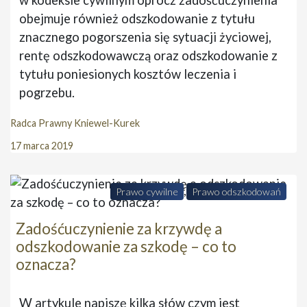
w kodeksie cywilnym oprócz zadośćuczynienia
obejmuje również odszkodowanie z tytułu
znacznego pogorszenia się sytuacji życiowej,
rentę odszkodowawczą oraz odszkodowanie z
tytułu poniesionych kosztów leczenia i
pogrzebu.
Radca Prawny Kniewel-Kurek
17 marca 2019
,
Prawo cywilne
Prawo odszkodowań
Zadośćuczynienie za krzywdę a
odszkodowanie za szkodę – co to
oznacza?
W artykule napiszę kilka słów czym jest