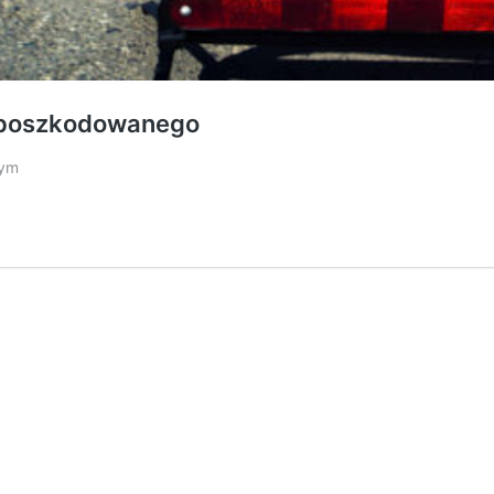
 poszkodowanego
nym